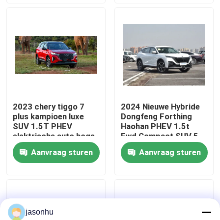
Fabrieksreis
Kwaliteitscontrole
Contacteer ons
2023 chery tiggo 7
2024 Nieuwe Hybride
plus kampioen luxe
Dongfeng Forthing
Vraag een offerte aan
SUV 1.5T PHEV
Haohan PHEV 1.5t
elektrische auto hoge
Fwd Compact SUV 5
snelheid 3DHT 5
zitplaatsen Hybride
Aanvraag sturen
Aanvraag sturen
gebruikte auto's
zitplaatsen cheery
elektrische benzine
tiggo 7pro hybride
voertuig
verkoop
Zuivere Elektrische Auto's
jasonhu
Grote Elektrische Auto's