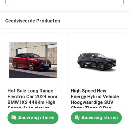
Geadviseerde Producten
Hot Sale Long Range
High Speed New
Thuis
Electric Car 2024 voor
Energy Hybrid Vehicle
BMW IX2 449Km High
Hoogwaardige SUV
Speed Auto nieuwe
Chery Tiggo 8 Pro
Producten
energie auto
Aanvraag sturen
Aanvraag sturen
Over ons