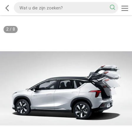
2
/
8