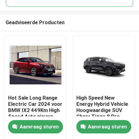
Geadviseerde Producten
Hot Sale Long Range
High Speed New
Thuis
Electric Car 2024 voor
Energy Hybrid Vehicle
BMW IX2 449Km High
Hoogwaardige SUV
Speed Auto nieuwe
Chery Tiggo 8 Pro
Producten
energie auto
Aanvraag sturen
Aanvraag sturen
Over ons