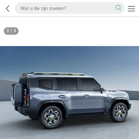
2
/
4