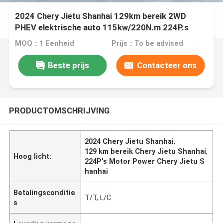
2024 Chery Jietu Shanhai 129km bereik 2WD
PHEV elektrische auto 115kw/220N.m 224P.s
Motorkracht klaar voor verkoop nieuwe energie
MOQ：1 Eenheid
Prijs：To be advised
auto
Beste prijs
Contacteer ons
PRODUCTOMSCHRIJVING
2024 Chery Jietu Shanhai
,
129 km bereik Chery Jietu Shanhai
,
Hoog licht:
224P's Motor Power Chery Jietu S
hanhai
Betalingsconditie
T/T, L/C
s