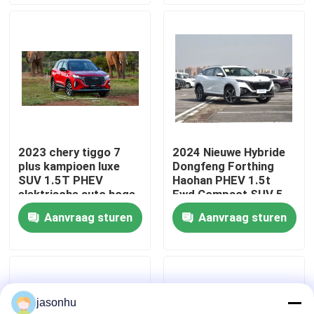
Fabrieksreis
Kwaliteitscontrole
Contacteer ons
2023 chery tiggo 7
2024 Nieuwe Hybride
plus kampioen luxe
Dongfeng Forthing
Vraag een offerte aan
SUV 1.5T PHEV
Haohan PHEV 1.5t
elektrische auto hoge
Fwd Compact SUV 5
snelheid 3DHT 5
zitplaatsen Hybride
Aanvraag sturen
Aanvraag sturen
gebruikte auto's
zitplaatsen cheery
elektrische benzine
tiggo 7pro hybride
voertuig
verkoop
Zuivere Elektrische Auto's
jasonhu
Grote Elektrische Auto's