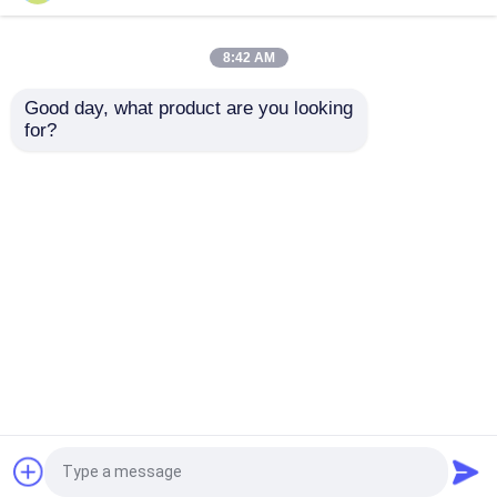
Electric Cars
Auto'sbyd Lied van
Waaiernew energy plus
Luxe 5 Seater SUV
8:42 AM
Beste prijs
Beste prijs
Good day, what product are you looking 
for?
Contacteer ons
Contacteer ons
Bekijk meer
Thuis
Ongeveer ons
Contacteer ons
Desktop Site
Sitemap
Privacy Policy
Kwaliteit
gebruikte auto's
China Fabriek.Copyright
© 2026 HUNAN DECOMLLC SUPPLY CHAIN CO.,