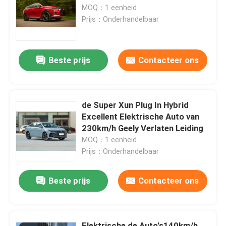
MOQ：1 eenheid
Prijs：Onderhandelbaar
Fabrieksreis
Beste prijs
Contacteer ons
Kwaliteitscontrole
Contacteer ons
de Super Xun Plug In Hybrid
Excellent Elektrische Auto van
Vraag een offerte aan
230km/h Geely Verlaten Leiding
MOQ：1 eenheid
Prijs：Onderhandelbaar
gebruikte auto's
Beste prijs
Contacteer ons
Zuivere Elektrische Auto's
Grote Elektrische Auto's
Elektrische de Auto's140km/h