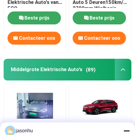
Elektrische Auto's van
Auto 5 Deuren150km/h
ECO
2700mm Wielbasis
Beste prijs
Beste prijs
Contacteer ons
Contacteer ons
Middelgrote Elektrische Auto's
(89)
BYD Han Medium
505km Elektrisch de
jasonhu