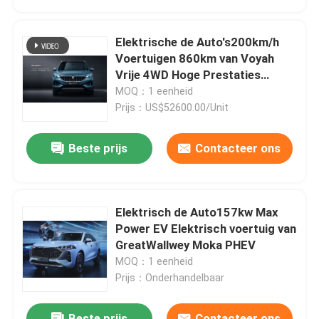
Elektrische de Auto's200km/h
Voertuigen 860km van Voyah
Vrije 4WD Hoge Prestaties
Waaier
MOQ：1 eenheid
Prijs：US$52600.00/Unit
Beste prijs
Contacteer ons
Elektrisch de Auto157kw Max
Power EV Elektrisch voertuig van
GreatWallwey Moka PHEV
MOQ：1 eenheid
Prijs：Onderhandelbaar
Beste prijs
Contacteer ons