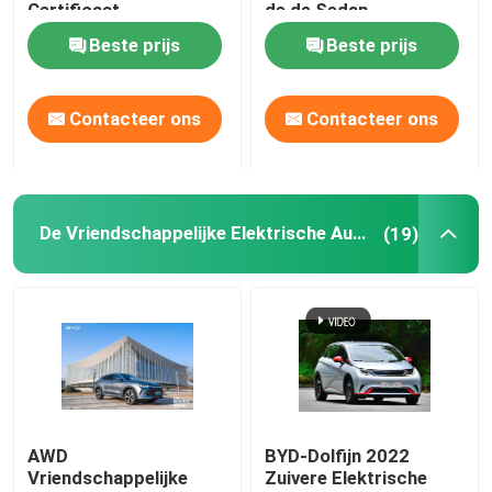
Certificaat
de de Sedan
Oversteekplaatsev
Linkeraandrijving
Beste prijs
Beste prijs
Auto's
185km/h 506km
Contacteer ons
Contacteer ons
De Vriendschappelijke Elektrische Auto's van ECO
(19)
AWD
BYD-Dolfijn 2022
Vriendschappelijke
Zuivere Elektrische