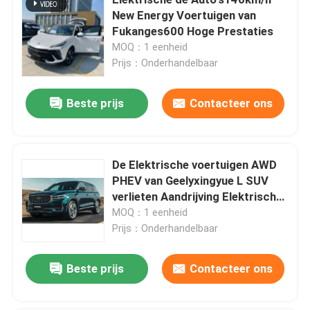
New Energy Voertuigen van
Fukanges600 Hoge Prestaties
De Vriendschappelijke Elektrische Auto's van ECO
MOQ：1 eenheid
Prijs：Onderhandelbaar
Middelgrote Elektrische Auto's
Beste prijs
Contacteer ons
Elektrische Bedrijfsvoertuigen
De Elektrische voertuigen AWD
Hoge Prestaties Elektrische Auto's
PHEV van Geelyxingyue L SUV
verlieten Aandrijving Elektrische
Lange afstandev Auto's
Auto 215km/h
MOQ：1 eenheid
Prijs：Onderhandelbaar
Miniev-Auto's
Beste prijs
Contacteer ons
Kleine Elektrische SUV-Auto's