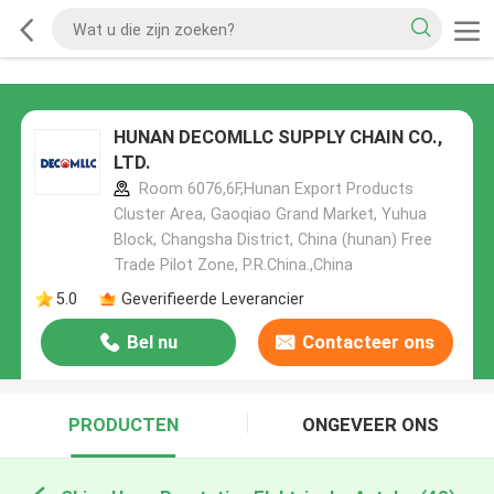
HUNAN DECOMLLC SUPPLY CHAIN CO.,
LTD.
Room 6076,6F,Hunan Export Products
Cluster Area, Gaoqiao Grand Market, Yuhua
Block, Changsha District, China (hunan) Free
Trade Pilot Zone, P.R.China.,China
5.0
Geverifieerde Leverancier
Bel nu
Contacteer ons
PRODUCTEN
ONGEVEER ONS