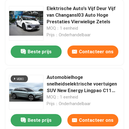
Elektrische Auto's Vijf Deur Vijf
Aandrijvings Elektrische Auto's met 4 wielen
van Changansl03 Auto Hoge
Prestaties Vierwielige Zetels
MOQ：1 eenheid
Bevoorradingsapparatuur voor elektrische voertuigen
Prijs：Onderhandelbaar
De Voertuigen van tweede Handoff road
Beste prijs
Contacteer ons
Rechterhandige voertuigen
Automobielhoge
snelheidselektrische voertuigen
SUV New Energy Lingpao C11
voor Volwassenen
MOQ：1 eenheid
Prijs：Onderhandelbaar
Beste prijs
Contacteer ons