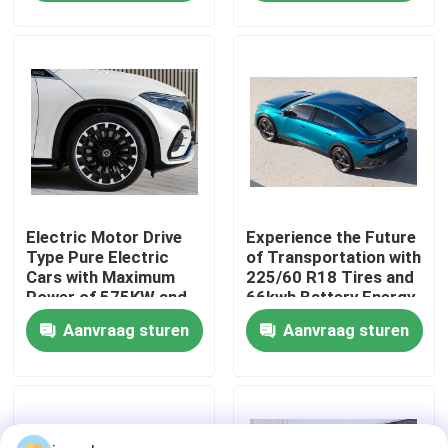
Fabrieksreis
Kwaliteitscontrole
Contacteer ons
Electric Motor Drive
Experience the Future
Vraag een offerte aan
Type Pure Electric
of Transportation with
Cars with Maximum
225/60 R18 Tires and
Power of 575KW and
66kwh Battery Energy
gebruikte auto's
Kerb Weight of
Zero Emission Cars
Aanvraag sturen
Aanvraag sturen
1881kg
Zuivere Elektrische Auto's
Grote Elektrische Auto's