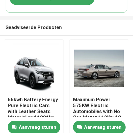
Geadviseerde Producten
Thuis
66kwh Battery Energy
Maximum Power
Pure Electric Cars
575KW Electric
with Leather Seats
Automobiles with No
Producten
Material and 1881kg
Gas Motor 110Kw AC
Kerb Weight
Synchrounous Electric
Aanvraag sturen
Aanvraag sturen
Motor
Over ons