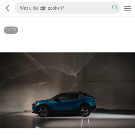
2
/
13