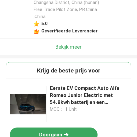
Changsha District, China (hunan)
Free Trade Pilot Zone, P.R.China.
,China
5.0
Geverifieerde Leverancier
Bekijk meer
Krijg de beste prijs voor
Eerste EV Compact Auto Alfa
Romeo Junior Electric met
54.8kwh batterij en een
maximaal vermogen van 158kW,
MOQ： 1 Unit
tot 345 mijl bereik
Doorgaan