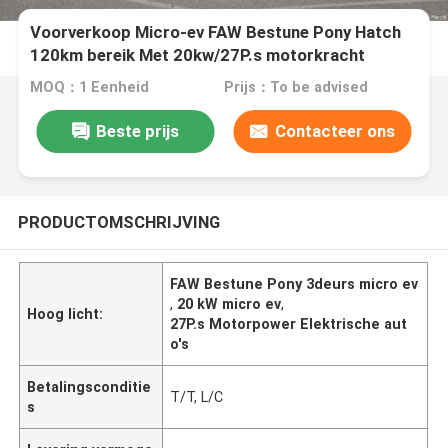
Voorverkoop Micro-ev FAW Bestune Pony Hatch
120km bereik Met 20kw/27P.s motorkracht
Elektriciteit 3deurs/4zitjes Veiligheid Design
MOQ：1 Eenheid
Prijs：To be advised
Beste prijs
Contacteer ons
PRODUCTOMSCHRIJVING
FAW Bestune Pony 3deurs micro ev
,
20 kW micro ev
,
Hoog licht:
27P.s Motorpower Elektrische aut
o's
Betalingsconditie
T/T, L/C
s