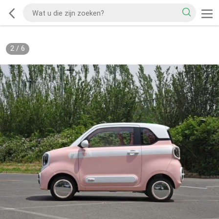
2
/
6