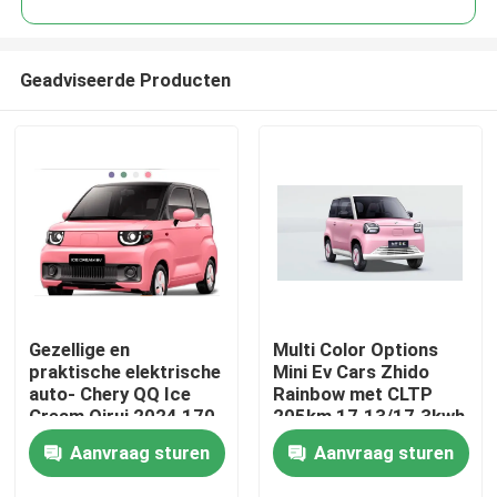
Geadviseerde Producten
Gezellige en
Multi Color Options
Thuis
praktische elektrische
Mini Ev Cars Zhido
auto- Chery QQ Ice
Rainbow met CLTP
Cream Qirui 2024 170
205km 17.13/17.3kwh
Producten
km 205 km 3 deuren 4
Batterij Voor
Aanvraag sturen
Aanvraag sturen
zitplaatsen Mini EV
20&30kw Power
Minicar
Over ons