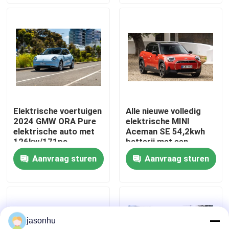
Fabrieksreis
Kwaliteitscontrole
Contacteer ons
Elektrische voertuigen
Alle nieuwe volledig
2024 GMW ORA Pure
elektrische MINI
Vraag een offerte aan
elektrische auto met
Aceman SE 54,2kwh
126kw/171ps
batterij met een
Motorpower 160km/h
krachtige 215hp &
Aanvraag sturen
Aanvraag sturen
gebruikte auto's
Topsnelheid&400kmRange
330N.m motor 7.1s
Versnelling van 0-
100km/h
Zuivere Elektrische Auto's
jasonhu
Grote Elektrische Auto's