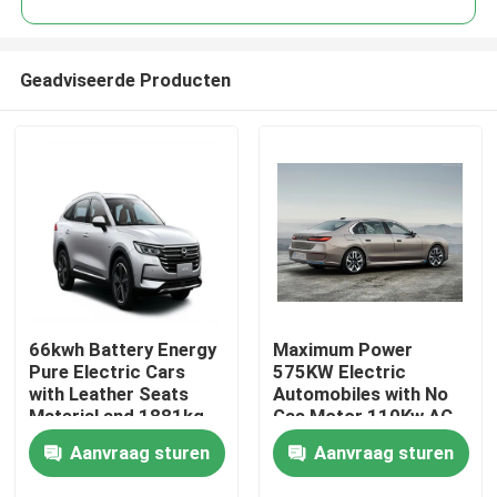
Geadviseerde Producten
66kwh Battery Energy
Maximum Power
Thuis
Pure Electric Cars
575KW Electric
with Leather Seats
Automobiles with No
Material and 1881kg
Gas Motor 110Kw AC
Producten
Kerb Weight
Synchrounous Electric
Aanvraag sturen
Aanvraag sturen
Motor
Over ons