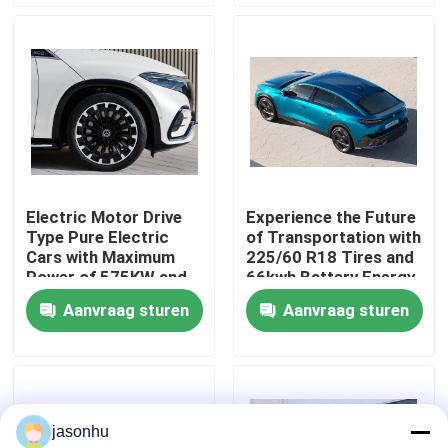
Fabrieksreis
Kwaliteitscontrole
Contacteer ons
Electric Motor Drive
Experience the Future
Type Pure Electric
of Transportation with
Vraag een offerte aan
Cars with Maximum
225/60 R18 Tires and
Power of 575KW and
66kwh Battery Energy
Kerb Weight of
Zero Emission Cars
Aanvraag sturen
Aanvraag sturen
gebruikte auto's
1881kg
Zuivere Elektrische Auto's
jasonhu
Grote Elektrische Auto's