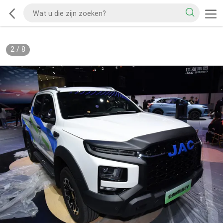
2
/
8