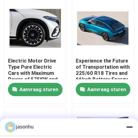
Fabrieksreis
Kwaliteitscontrole
Contacteer ons
Electric Motor Drive
Experience the Future
Type Pure Electric
of Transportation with
Cars with Maximum
225/60 R18 Tires and
Vraag een offerte aan
Power of 575KW and
66kwh Battery Energy
Kerb Weight of
Zero Emission Cars
Aanvraag sturen
Aanvraag sturen
1881kg
gebruikte auto's
Zuivere Elektrische Auto's
jasonhu
Grote Elektrische Auto's