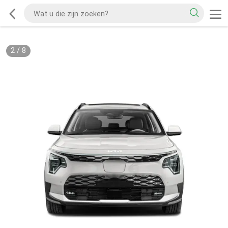
2
/
8