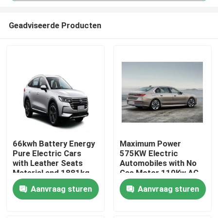
Geadviseerde Producten
66kwh Battery Energy
Maximum Power
Pure Electric Cars
575KW Electric
Thuis
with Leather Seats
Automobiles with No
Material and 1881kg
Gas Motor 110Kw AC
Kerb Weight
Synchrounous Electric
Producten
Aanvraag sturen
Aanvraag sturen
Motor
Over ons