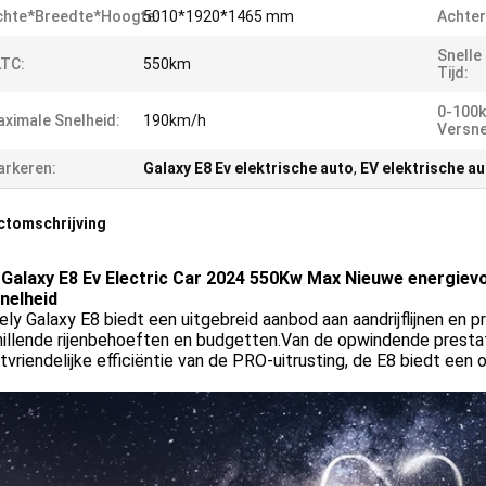
chte*breedte*hoogte:
5010*1920*1465 mm
Achter
Snelle
LTC:
550km
Tijd:
0-100
ximale Snelheid:
190km/h
Versne
rkeren:
Galaxy E8 Ev elektrische auto
,
EV elektrische a
ctomschrijving
 Galaxy E8 Ev Electric Car 2024 550Kw Max Nieuwe energie
nelheid
ly Galaxy E8 biedt een uitgebreid aanbod aan aandrijflijnen en pri
hillende rijenbehoeften en budgetten.Van de opwindende presta
vriendelijke efficiëntie van de PRO-uitrusting, de E8 biedt een 