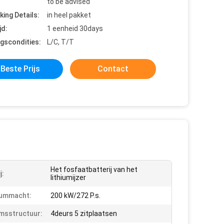
to be advised
king Details:
in heel pakket
jd:
1 eenheid 30days
ngscondities:
L/C, T/T
Beste Prijs
Contact
Het fosfaatbatterij van het
j:
lithiumijzer
ummacht:
200 kW/272 P.s.
msstructuur:
4deurs 5 zitplaatsen