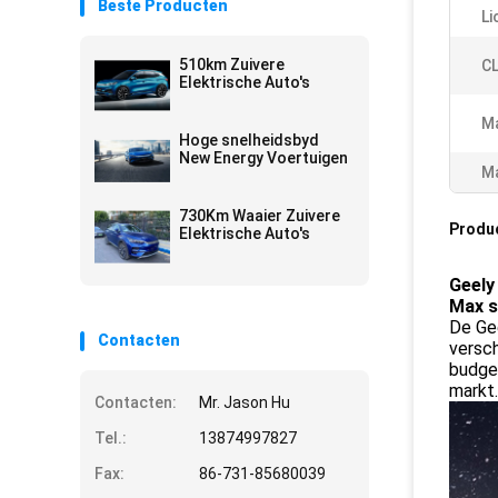
Beste Producten
Li
510km Zuivere
C
Elektrische Auto's
Ma
Hoge snelheidsbyd
New Energy Voertuigen
Ma
730Km Waaier Zuivere
Produ
Elektrische Auto's
Geely
Max s
De Gee
Contacten
versc
budget
markt.
Contacten:
Mr. Jason Hu
Tel.:
13874997827
Fax:
86-731-85680039