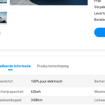
Prijs:
Verpak
Leverti
Betali
illeerde Informatie
Productomschrijving
andstof:
100% puur elektrisch
Batteri
tterijcapaciteit:
62kwh
Maxim
aximumkoppel:
343N.m.
Lichaa