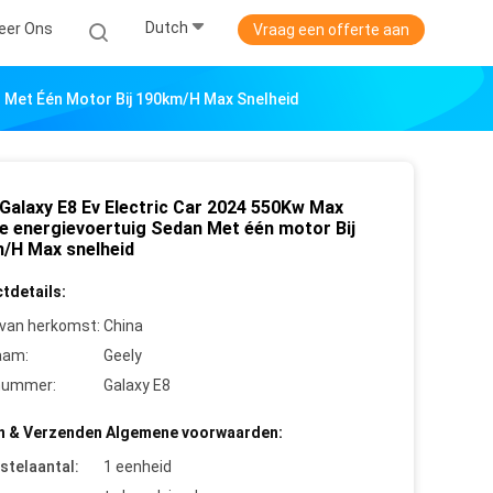
Dutch
eer Ons
Vraag een offerte aan
n Met Één Motor Bij 190km/H Max Snelheid
 Galaxy E8 Ev Electric Car 2024 550Kw Max
e energievoertuig Sedan Met één motor Bij
/H Max snelheid
tdetails:
 van herkomst:
China
aam:
Geely
nummer:
Galaxy E8
n & Verzenden Algemene voorwaarden:
stelaantal:
1 eenheid