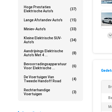
Hoge Prestaties
(37)
Elektrische Auto's
Lange Afstandev Auto's
(15)
Miniev-Auto's
(33)
Kleine Elektrische SUV-
(34)
Auto's
Aandrijvings Elektrische
(8)
Auto's Met 4 ...
Bevoorradingsapparatuur
(6)
Voor Elektrische ...
Gedeta
De Voertuigen Van
(4)
Tweede Handoff Road
Br
Rechterhandige
(3)
Voertuigen
Ba
M