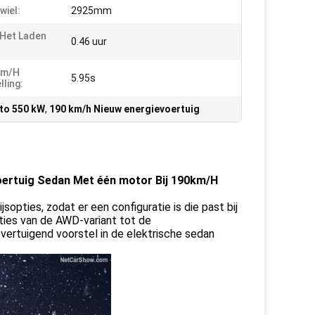
wiel:
2925mm
 Het Laden
0.46 uur
km/h
5.95s
lling:
uto 550 kW
,
190 km/h Nieuw energievoertuig
voertuig Sedan Met één motor Bij 190km/H
jsopties, zodat er een configuratie is die past bij
ties van de AWD-variant tot de
overtuigend voorstel in de elektrische sedan