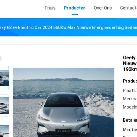
Thuis
Producten
Over Ons
Contact
axy E8 Ev Electric Car 2024 550Kw Max Nieuwe Energievoertuig Seda
Geely
Nieuw
190km
Produc
Plaats
Merkn
Model
Betale
Min. be