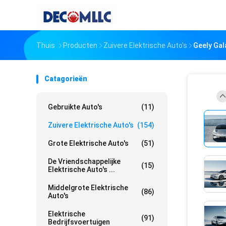
Thuis
Producten
Zuivere Elektrische Auto's
Geely Gal
Catagorieën
Gebruikte Auto's
(11)
Zuivere Elektrische Auto's
(154)
Grote Elektrische Auto's
(51)
De Vriendschappelijke
(15)
Elektrische Auto's ...
Middelgrote Elektrische
(86)
Auto's
Elektrische
(91)
Bedrijfsvoertuigen