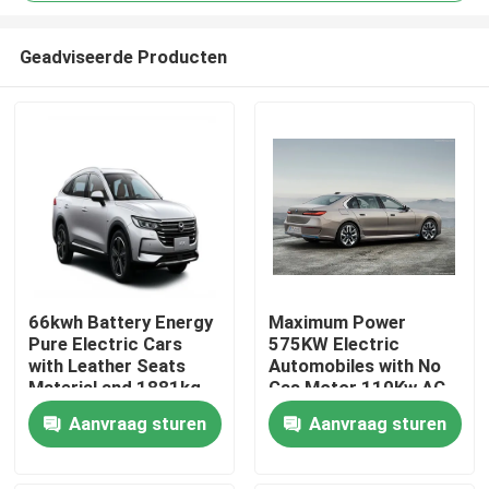
Geadviseerde Producten
66kwh Battery Energy
Maximum Power
Pure Electric Cars
575KW Electric
Thuis
with Leather Seats
Automobiles with No
Material and 1881kg
Gas Motor 110Kw AC
Kerb Weight
Synchrounous Electric
Producten
Aanvraag sturen
Aanvraag sturen
Motor
Over ons