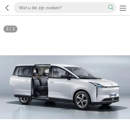
2
/
2