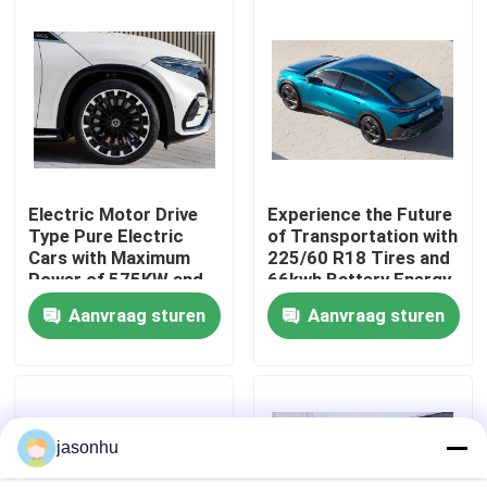
Fabrieksreis
Kwaliteitscontrole
Contacteer ons
Electric Motor Drive
Experience the Future
Type Pure Electric
of Transportation with
Cars with Maximum
225/60 R18 Tires and
Vraag een offerte aan
Power of 575KW and
66kwh Battery Energy
Kerb Weight of
Zero Emission Cars
Aanvraag sturen
Aanvraag sturen
1881kg
gebruikte auto's
Zuivere Elektrische Auto's
jasonhu
Grote Elektrische Auto's