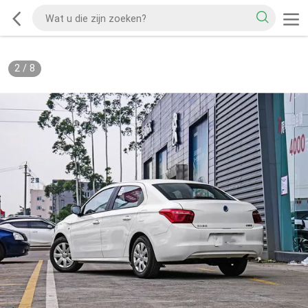
2
/
8