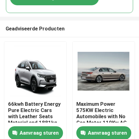
Geadviseerde Producten
Thuis
66kwh Battery Energy
Maximum Power
Pure Electric Cars
575KW Electric
with Leather Seats
Automobiles with No
Producten
Material and 1881kg
Gas Motor 110Kw AC
Kerb Weight
Synchrounous Electric
Aanvraag sturen
Aanvraag sturen
Motor
Over ons