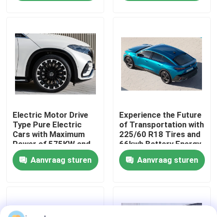
Fabrieksreis
Kwaliteitscontrole
Contacteer ons
Electric Motor Drive
Experience the Future
Vraag een offerte aan
Type Pure Electric
of Transportation with
Cars with Maximum
225/60 R18 Tires and
Power of 575KW and
66kwh Battery Energy
gebruikte auto's
Kerb Weight of
Zero Emission Cars
Aanvraag sturen
Aanvraag sturen
1881kg
Zuivere Elektrische Auto's
Grote Elektrische Auto's