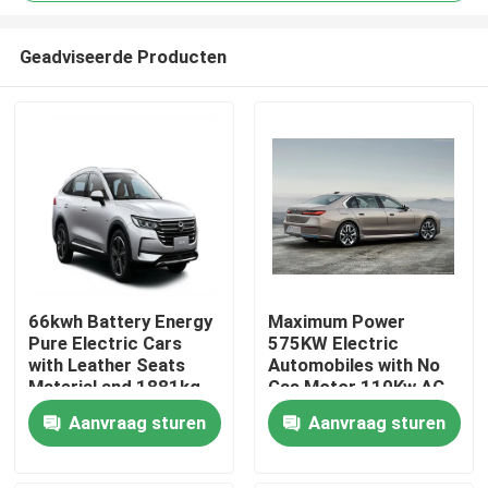
Geadviseerde Producten
66kwh Battery Energy
Maximum Power
Pure Electric Cars
575KW Electric
Thuis
with Leather Seats
Automobiles with No
Material and 1881kg
Gas Motor 110Kw AC
Kerb Weight
Synchrounous Electric
Producten
Aanvraag sturen
Aanvraag sturen
Motor
Over ons