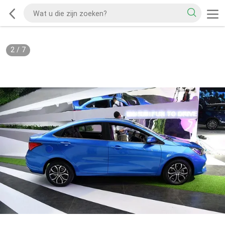
2
/
7