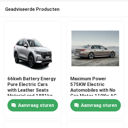
Geadviseerde Producten
66kwh Battery Energy
Maximum Power
Pure Electric Cars
575KW Electric
with Leather Seats
Automobiles with No
Thuis
Material and 1881kg
Gas Motor 110Kw AC
Kerb Weight
Synchrounous Electric
Aanvraag sturen
Aanvraag sturen
Motor
Producten
Over ons