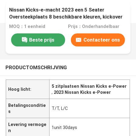
Nissan Kicks-e-macht 2023 een 5 Seater
Oversteekplaats 8 beschikbare kleuren, kickover
Niro, Houtvester, Vitara en Kadjar.,
MOQ：1 eenheid
Prijs：Onderhandelbaar
Beste prijs
Contacteer ons
PRODUCTOMSCHRIJVING
5 zitplaatsen Nissan Kicks e-Power
Hoog licht:
,
2023 Nissan Kicks e-Power
Betalingsconditie
T/T, L/C
s
Levering vermoge
1unit 30days
n