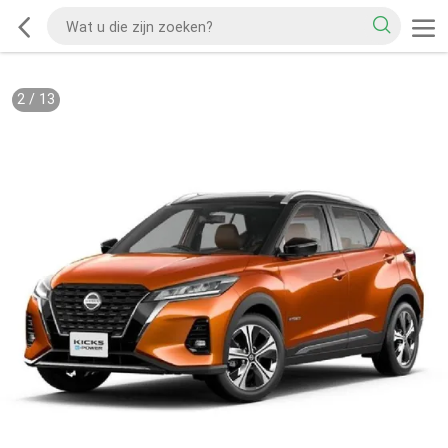
2
/
13