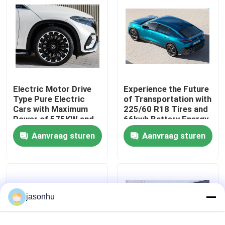
Fabrieksreis
Kwaliteitscontrole
Electric Motor Drive
Experience the Future
Contacteer ons
Type Pure Electric
of Transportation with
Cars with Maximum
225/60 R18 Tires and
Power of 575KW and
66kwh Battery Energy
Vraag een offerte aan
Kerb Weight of
Zero Emission Cars
Aanvraag sturen
Aanvraag sturen
1881kg
gebruikte auto's
Zuivere Elektrische Auto's
jasonhu
Grote Elektrische Auto's