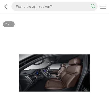
2
/
3