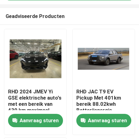
Geadviseerde Producten
RHD 2024 JMEV Yi
RHD JAC T9 EV
GSE elektrische auto's
Pickup Met 401km
Thuis
met een bereik van
bereik 88.02kwh
430 km maximaal
Batterijenergie
vermogen van 118 kW
Elektrische auto's
Producten
Aanvraag sturen
Aanvraag sturen
Over ons