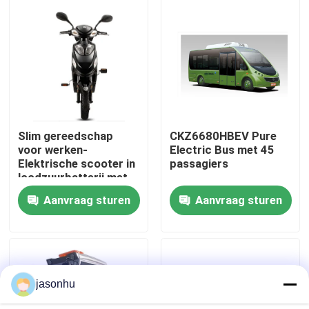
Fabrieksreis
Kwaliteitscontrole
Contacteer ons
Slim gereedschap
CKZ6680HBEV Pure
voor werken-
Electric Bus met 45
Elektrische scooter in
passagiers
Vraag een offerte aan
loodzuurbatterij met
licht gewicht
Aanvraag sturen
Aanvraag sturen
gebruikte auto's
Zuivere Elektrische Auto's
jasonhu
Grote Elektrische Auto's