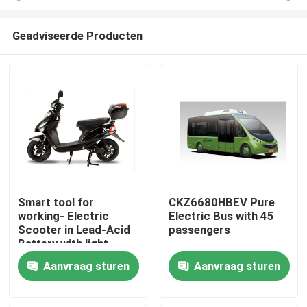
Geadviseerde Producten
Smart tool for
CKZ6680HBEV Pure
working- Electric
Electric Bus with 45
Thuis
Scooter in Lead-Acid
passengers
Battery with light
weight
Producten
Aanvraag sturen
Aanvraag sturen
Over ons