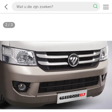
2
/
3