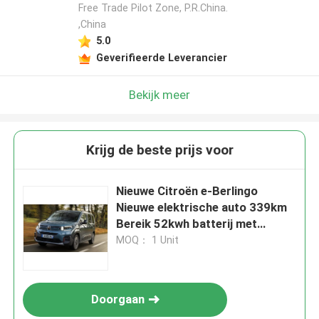
Free Trade Pilot Zone, P.R.China.
,China
5.0
Geverifieerde Leverancier
Bekijk meer
Krijg de beste prijs voor
Nieuwe Citroën e-Berlingo
Nieuwe elektrische auto 339km
Bereik 52kwh batterij met
100kw ((136P.s)Motorkracht
MOQ： 1 Unit
&132km/h topsnelheid
Doorgaan