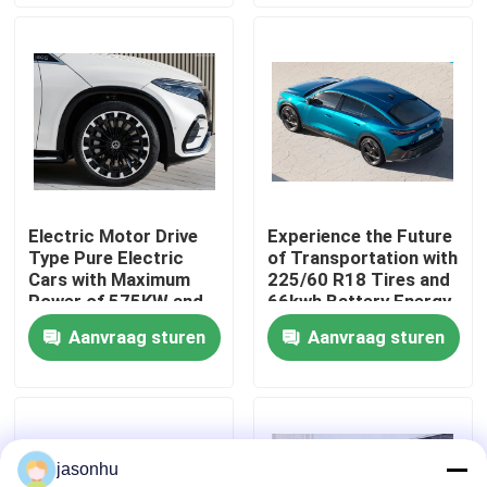
Fabrieksreis
Kwaliteitscontrole
Contacteer ons
Electric Motor Drive
Experience the Future
Type Pure Electric
of Transportation with
Vraag een offerte aan
Cars with Maximum
225/60 R18 Tires and
Power of 575KW and
66kwh Battery Energy
Kerb Weight of
Zero Emission Cars
Aanvraag sturen
Aanvraag sturen
gebruikte auto's
1881kg
Zuivere Elektrische Auto's
jasonhu
Grote Elektrische Auto's