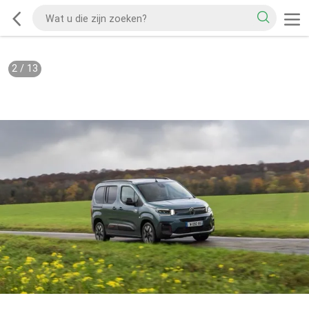
2
/
13