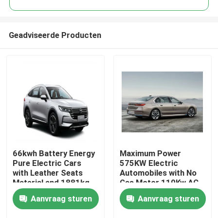
Geadviseerde Producten
66kwh Battery Energy
Maximum Power
Thuis
Pure Electric Cars
575KW Electric
with Leather Seats
Automobiles with No
Material and 1881kg
Gas Motor 110Kw AC
Producten
Kerb Weight
Synchrounous Electric
Aanvraag sturen
Aanvraag sturen
Motor
Over ons