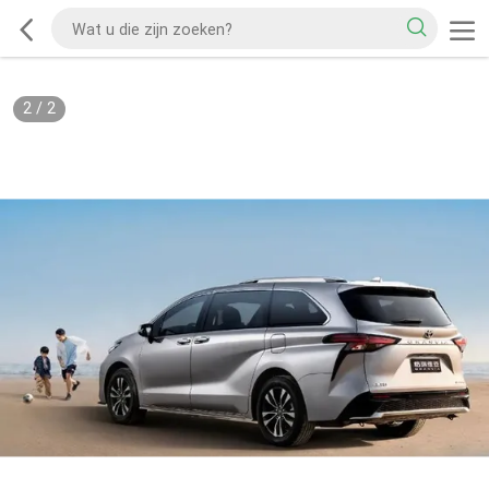
2
/
2