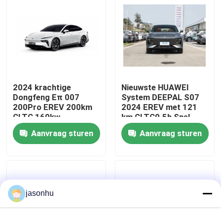
Fabrieksreis
Kwaliteitscontrole
2024 krachtige
Nieuwste HUAWEI
Contacteer ons
Dongfeng Eπ 007
System DEEPAL S07
200Pro EREV 200km
2024 EREV met 121
CLTC 160kw
km CLTC0.5h Snel
Vraag een offerte aan
motorkracht 310N.m
opladen Tijd 175kW
Aanvraag sturen
Aanvraag sturen
koppel met 7,2s 0-
Maximaal vermogen
100km/h versnelling
320N.m Koppel
gebruikte auto's
Zuivere Elektrische Auto's
jasonhu
Grote Elektrische Auto's