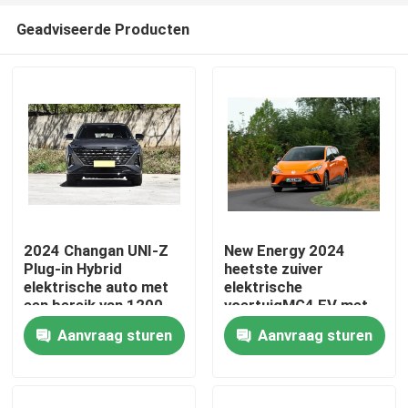
Geadviseerde Producten
2024 Changan UNI-Z
New Energy 2024
Plug-in Hybrid
heetste zuiver
elektrische auto met
elektrische
Thuis
een bereik van 1200
voertuigMG4 EV met
km
250N.m.
Aanvraag sturen
Aanvraag sturen
Producten
Over ons