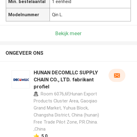
Min. bestelaantal
1 eenheid
Modelnummer
Qin L.
Bekijk meer
ONGEVEER ONS
HUNAN DECOMLLC SUPPLY
CHAIN CO., LTD. fabrikant
profiel
Room 6076,6F,Hunan Export
Products Cluster Area, Gaoqiao
Grand Market, Yuhua Block,
Changsha District, China (hunan)
Free Trade Pilot Zone, P.R.China.
,China
5.0