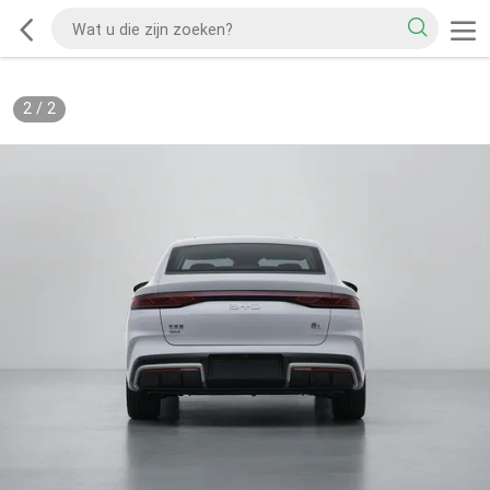
2
/
2