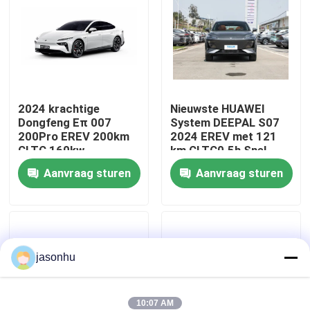
Fabrieksreis
Kwaliteitscontrole
2024 krachtige
Nieuwste HUAWEI
Dongfeng Eπ 007
System DEEPAL S07
Contacteer ons
200Pro EREV 200km
2024 EREV met 121
CLTC 160kw
km CLTC0.5h Snel
motorkracht 310N.m
opladen Tijd 175kW
Vraag een offerte aan
Aanvraag sturen
Aanvraag sturen
koppel met 7,2s 0-
Maximaal vermogen
100km/h versnelling
320N.m Koppel
gebruikte auto's
jasonhu
Zuivere Elektrische Auto's
Grote Elektrische Auto's
10:07 AM