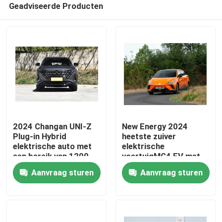
Geadviseerde Producten
2024 Changan UNI-Z
New Energy 2024
Plug-in Hybrid
heetste zuiver
elektrische auto met
elektrische
een bereik van 1200
voertuigMG4 EV met
Thuis
km
250N.m.
Aanvraag sturen
Aanvraag sturen
Producten
Over ons