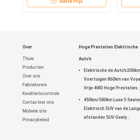
Beste Prijs
Over
Hoge Prestaties Elektrische
Thuis
Auto's
Producten
Elektrische de Auto's200k
Over ons
Voertuigen 860km van Voy
Fabrieksreis
Vrije 4WD Hoge Prestaties
Kwaliteitscontrole
Waaier
450km/580km Luxe 5 Seate
Contacteer ons
Elektrisch SUV van de Lang
Mobiele site
afstandev SUV Geely
Privacybeleid
Meetkunde M6