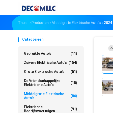
Thuis
Producten
Middelgrote Elektrische Auto's
2024 
Catagorieën
Gebruikte Auto's
(11)
Zuivere Elektrische Auto's
(154)
Grote Elektrische Auto's
(51)
De Vriendschappelijke
(15)
Elektrische Auto's ...
Middelgrote Elektrische
(86)
Auto's
Elektrische
(91)
Bedrijfsvoertuigen