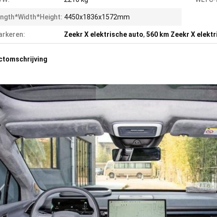
ngth*Width*Height:
4450x1836x1572mm
rkeren:
Zeekr X elektrische auto
,
560 km Zeekr X elektr
ctomschrijving