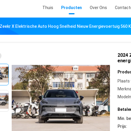
Thuis
Producten
Over Ons
Contact
Zeekr X Elektrische Auto Hoog Snelheid Nieuw Energievoertuig 560 
2024 
energ
Produc
Plaats
Merkn
Model
Betale
Min. be
Prijs: