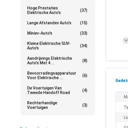
Hoge Prestaties
(37)
Elektrische Auto's
Lange Afstandev Auto's
(15)
Miniev-Auto's
(33)
Kleine Elektrische SUV-
(34)
Auto's
Aandrijvings Elektrische
(8)
Auto's Met 4 ...
Bevoorradingsapparatuur
(6)
Voor Elektrische ...
Gedeta
De Voertuigen Van
(4)
Tweede Handoff Road
M
Rechterhandige
(3)
Ty
Voertuigen
Li
G