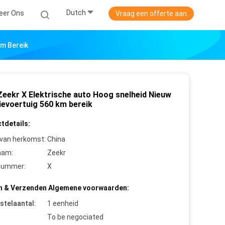
Dutch
eer Ons
Vraag een offerte aan
Km Bereik
Zeekr X Elektrische auto Hoog snelheid Nieuw
ievoertuig 560 km bereik
tdetails:
 van herkomst:
China
aam:
Zeekr
nummer:
X
n & Verzenden Algemene voorwaarden:
stelaantal:
1 eenheid
To be negociated