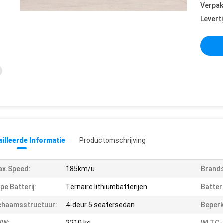
Verpak
Leverti
illeerde Informatie
Productomschrijving
ax.Speed:
185km/u
Brands
pe Batterij:
Ternaire lithiumbatterijen
Batteri
chaamsstructuur:
4-deur 5 seatersedan
Beperk
VW:
2210 kg
WLTC-B