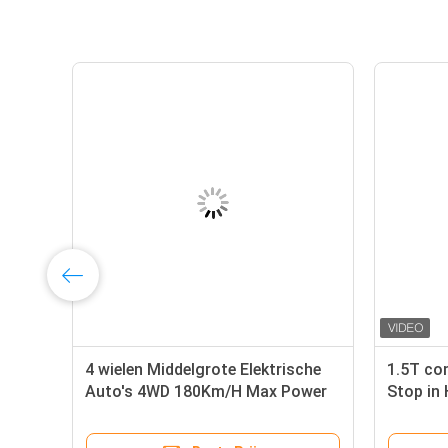
Kiezen de Middelgrote Elektrische
4 wielen
Auto's van GAC Aion S e-de
Auto's 
Sedanauto uit van de Motor135kw
184KW V
Luxe