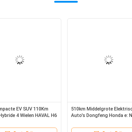
 Middelgrote Elektrische
1.5T compacte EV SUV 110
4WD 180Km/H Max Power
Stop in Hybride 4 Wielen HA
olvo XC60 B5
DHT PHEV