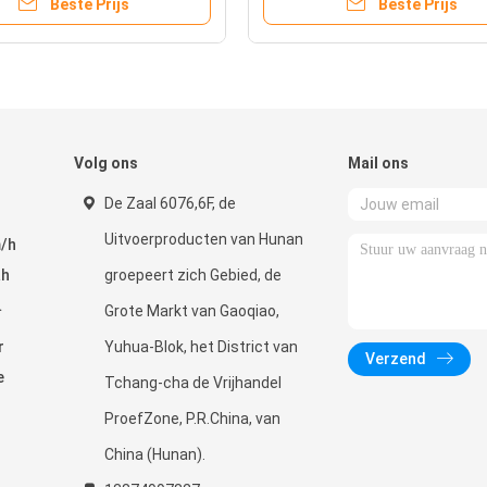
Beste Prijs
Beste Prijs
Volg ons
Mail ons
De Zaal 6076,6F, de
Uitvoerproducten van Hunan
m/h
ah
groepeert zich Gebied, de
Grote Markt van Gaoqiao,
r
Yuhua-Blok, het District van
Verzend
e
Tchang-cha de Vrijhandel
ProefZone, P.R.China, van
China (Hunan).