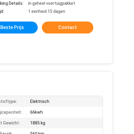
king Details:
in geheel voertuigpakket
jd:
1 eenheid 15 dagen
Beste Prijs
Contact
toftype:
Elektrisch
jcapaciteit:
66kwh
t Gewicht:
1885 kg
ereik:
560 km.