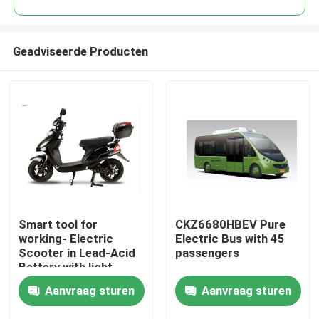
Geadviseerde Producten
Smart tool for
CKZ6680HBEV Pure
Thuis
working- Electric
Electric Bus with 45
Scooter in Lead-Acid
passengers
Battery with light
Producten
weight
Aanvraag sturen
Aanvraag sturen
Over ons