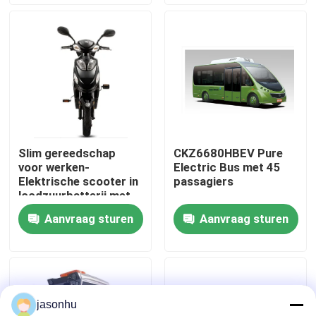
Fabrieksreis
Kwaliteitscontrole
Contacteer ons
Slim gereedschap
CKZ6680HBEV Pure
voor werken-
Electric Bus met 45
Vraag een offerte aan
Elektrische scooter in
passagiers
loodzuurbatterij met
licht gewicht
Aanvraag sturen
Aanvraag sturen
gebruikte auto's
Zuivere Elektrische Auto's
jasonhu
Grote Elektrische Auto's