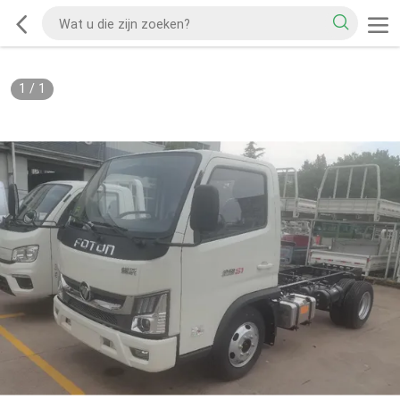
1
/
1