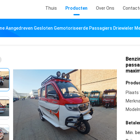
Thuis
Producten
Over Ons
Contact
ne Aangedreven Gesloten Gemotoriseerde Passagiers Driewieler Me
Benzi
passa
maxim
Produc
Plaats
Merkn
Model
Betale
Min. be