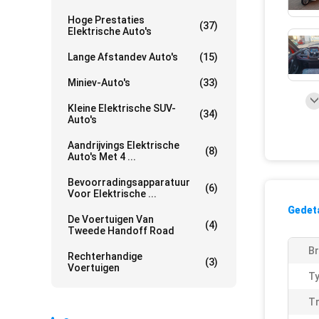
Hoge Prestaties
(37)
Elektrische Auto's
Lange Afstandev Auto's
(15)
Miniev-Auto's
(33)
Kleine Elektrische SUV-
(34)
Auto's
Aandrijvings Elektrische
(8)
Auto's Met 4 ...
Bevoorradingsapparatuur
(6)
Voor Elektrische ...
Gedeta
De Voertuigen Van
(4)
Tweede Handoff Road
Br
Rechterhandige
(3)
Voertuigen
Ty
Tr