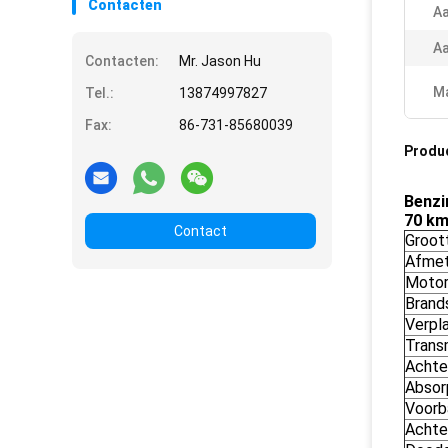
Contacten
Aa
Aa
Contacten:
Mr. Jason Hu
Ma
Tel.:
13874997827
Fax:
86-731-85680039
Produ
Benzi
70 km
Contact
Groot
Afmet
Motor
Brand
Verpla
Transm
Achte
Absor
Voorb
Achte