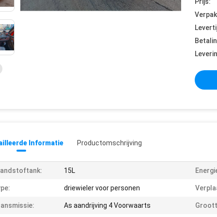
Prijs:
Verpak
Leverti
Betali
Leveri
illeerde Informatie
Productomschrijving
andstoftank:
15L
Energi
pe:
driewieler voor personen
Verpla
ansmissie:
As aandrijving 4 Voorwaarts
Groott