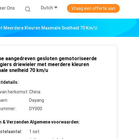
Dutch
eer Ons
Vraag een offerte aan
t Meerdere Kleuren Maximale Snelheid 70 Km/u
ne aangedreven gesloten gemotoriseerde
giers driewieler met meerdere kleuren
ale snelheid 70 km/u
tdetails:
 van herkomst:
China
aam:
Dayang
nummer:
DY000
n & Verzenden Algemene voorwaarden:
stelaantal:
1 set