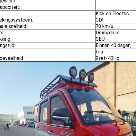
ewicht:
apaciteit:
Kick en Electric
ekingssysteem:
CDI
ale snelheid:
70 km/u
s:
Drum/drum
kking:
CBU
ngstijd:
Binnen 40 dagen,
tba
oeveelheid
9set/40Hq