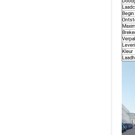
Doodg
Laadc
Begin:
Ontst
Maxim
Breker
Verpa
Leveri
Kleur
Laadh