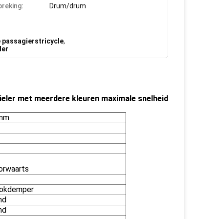
reking:
Drum/drum
 passagierstricycle
,
ler
eler met meerdere kleuren maximale snelheid
 mm
oorwaarts
hokdemper
nd
nd