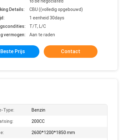
to be negociated
king Details:
CBU ((volledig opgebouwd)
jd:
1 eenheid 30days
ngscondities:
T/T, L/C
ng vermogen:
Aan te raden
Beste Prijs
Contact
e-Type:
Benzin
atsing:
200CC
e:
2600*1200*1850 mm