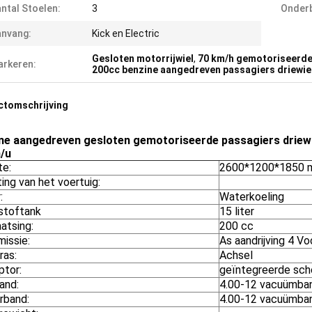
ntal Stoelen:
3
Onderb
nvang:
Kick en Electric
Gesloten motorrijwiel
,
70 km/h gemotoriseerde
rkeren:
200cc benzine aangedreven passagiers driewie
ctomschrijving
ne aangedreven gesloten gemotoriseerde passagiers driewi
/u
te:
2600*1200*1850
ing van het voertuig:
:
Waterkoeling
stoftank
15 liter
atsing:
200 cc
issie:
As aandrijving 4 V
ras:
Achsel
ptor:
geïntegreerde sc
and:
4.00-12 vacuümba
rband:
4.00-12 vacuümba