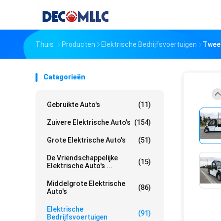
Thuis
Producten
Elektrische Bedrijfsvoertuigen
Twee 
Catagorieën
Gebruikte Auto's
(11)
Zuivere Elektrische Auto's
(154)
Grote Elektrische Auto's
(51)
De Vriendschappelijke
(15)
Elektrische Auto's ...
Middelgrote Elektrische
(86)
Auto's
Elektrische
(91)
Bedrijfsvoertuigen