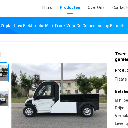
Thuis
Producten
Over Ons
Contact
Zitplaatsen Elektrische Mini-Truck Voor De Gemeenschap Fabriek
Twee 
gemee
Produc
Plaats
Betale
Min. be
Prijs:
Verpak
Leverti