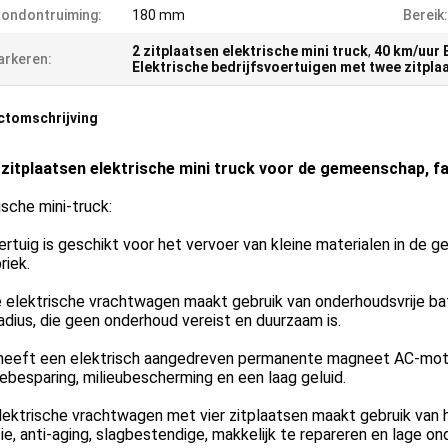
ondontruiming:
180 mm
Bereik:
2 zitplaatsen elektrische mini truck
,
40 km/uur 
rkeren:
Elektrische bedrijfsvoertuigen met twee zitpla
ctomschrijving
zitplaatsen elektrische mini truck voor de gemeenschap, fa
ische mini-truck:
ertuig is geschikt voor het vervoer van kleine materialen in de
riek.
elektrische vrachtwagen maakt gebruik van onderhoudsvrije bat
adius, die geen onderhoud vereist en duurzaam is.
heeft een elektrisch aangedreven permanente magneet AC-motor,
ebesparing, milieubescherming en een laag geluid.
ektrische vrachtwagen met vier zitplaatsen maakt gebruik van h
ie, anti-aging, slagbestendige, makkelijk te repareren en lage 