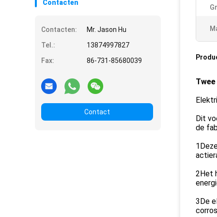
Contacten
Gr
Ma
Contacten:
Mr. Jason Hu
Tel.:
13874997827
Produ
Fax:
86-731-85680039
Twee 
Elektr
Contact
Dit vo
de fab
1Deze 
actier
2Het 
energi
3De el
corros