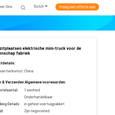
Dutch
eer Ons
Vraag een offerte aan
zitplaatsen elektrische mini-truck voor de
nschap fabriek
tdetails:
 van herkomst:
China
n & Verzenden Algemene voorwaarden:
stelaantal:
1 eenheid
Onderhandelbaar
king Details:
in geheel voertuigpakket
jd:
Zijn negociated