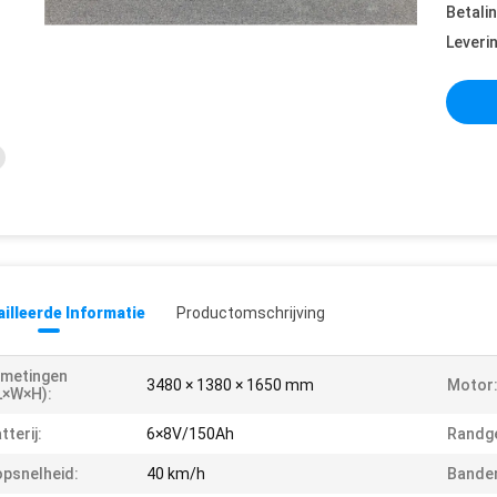
Betali
Leveri
illeerde Informatie
Productomschrijving
fmetingen
3480 × 1380 × 1650 mm
Motor
L×W×H):
tterij:
6×8V/150Ah
Randge
psnelheid:
40 km/h
Bande