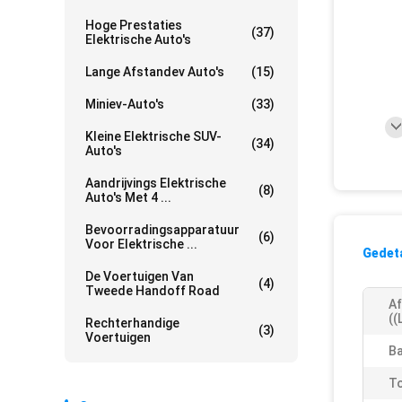
Hoge Prestaties
(37)
Elektrische Auto's
Lange Afstandev Auto's
(15)
Miniev-Auto's
(33)
Kleine Elektrische SUV-
(34)
Auto's
Aandrijvings Elektrische
(8)
Auto's Met 4 ...
Bevoorradingsapparatuur
(6)
Voor Elektrische ...
Gedeta
De Voertuigen Van
(4)
Tweede Handoff Road
A
((
Rechterhandige
(3)
Voertuigen
Ba
To