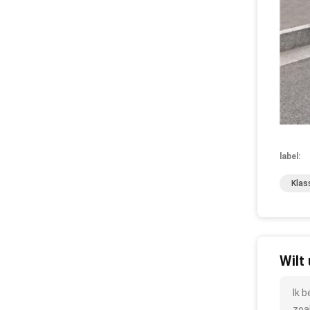
label:
Klas
Wilt
Ik 
zoa