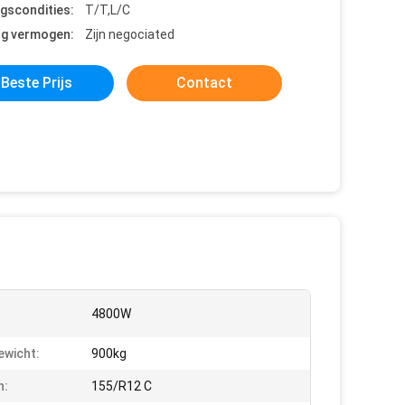
ngscondities:
T/T,L/C
ng vermogen:
Zijn negociated
Beste Prijs
Contact
:
4800W
wicht:
900kg
n:
155/R12 C