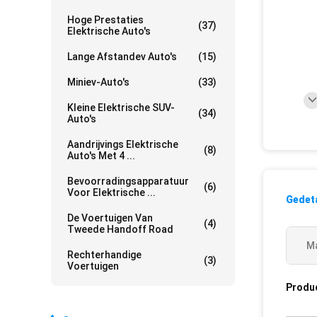
Hoge Prestaties
(37)
Elektrische Auto's
Lange Afstandev Auto's
(15)
Miniev-Auto's
(33)
Kleine Elektrische SUV-
(34)
Auto's
Aandrijvings Elektrische
(8)
Auto's Met 4 ...
Bevoorradingsapparatuur
(6)
Voor Elektrische ...
Gedeta
De Voertuigen Van
(4)
Tweede Handoff Road
Ma
Rechterhandige
(3)
Voertuigen
Produ