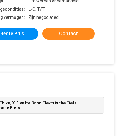
jd:
Om worden onderhandeld
ngscondities:
L/C, T/T
ng vermogen:
Zijn negociated
Beste Prijs
Contact
Ebike
,
X-1 vette Band Elektrische Fiets
,
sche Fiets