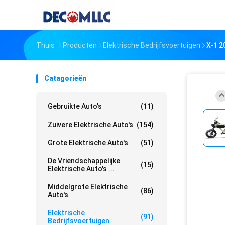
Thuis
Producten
Elektrische Bedrijfsvoertuigen
X-1 2
Catagorieën
Gebruikte Auto's
(11)
Zuivere Elektrische Auto's
(154)
Grote Elektrische Auto's
(51)
De Vriendschappelijke
(15)
Elektrische Auto's ...
Middelgrote Elektrische
(86)
Auto's
Elektrische
(91)
Bedrijfsvoertuigen