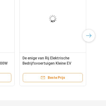
De enige van Rij Elektrische
000W
Bedrijfsvoertuigen Kleine EV
het
Vrachtwagen 120km/h 82HP van
Wuling
Beste Prijs