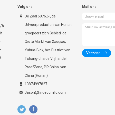
Volg ons
Mail ons
De Zaal 6076,6F, de
Uitvoerproducten van Hunan
m/h
ah
groepeert zich Gebied, de
Grote Markt van Gaoqiao,
r
Yuhua-Blok, het District van
Verzend
e
Tchang-cha de Vrijhandel
ProefZone, P.R.China, van
China (Hunan).
13874997827
Jason@hndecomllc.com