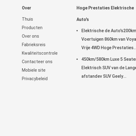
Over
Hoge Prestaties Elektrische
Thuis
Auto's
Producten
Elektrische de Auto's200k
Over ons
Voertuigen 860km van Voy
Fabrieksreis
Vrije 4WD Hoge Prestaties
Kwaliteitscontrole
Waaier
450km/580km Luxe 5 Seate
Contacteer ons
Elektrisch SUV van de Lang
Mobiele site
afstandev SUV Geely
Privacybeleid
Meetkunde M6