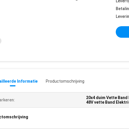
Leverti
Betali
Leveri
illeerde Informatie
Productomschrijving
20x4 duim Vette Band 
rkeren:
48V vette Band Elektri
ctomschrijving