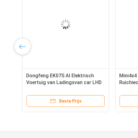
Dongfeng EK07S Al Elektrisch
Mini4x4
I
Voertuig van Ladingsvan car LHD
Ruichiec
New Energy
Bedrijfs
Beste Prijs