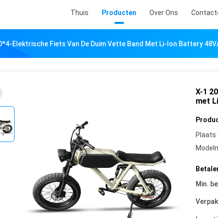
Thuis
Producten
Over Ons
Contact
0*4-Elektrische Fiets Van De Duim Vette Band Met Li-Ion Battery 48
X-1 2
met L
Produc
Plaats
Model
Betale
Min. be
Verpak