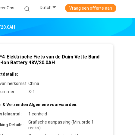
Dutch
eer Ons
Vraag een offerte aan
V/20.0AH
0*4-Elektrische Fiets van de Duim Vette Band
i-Ion Battery 48V/20.0AH
tdetails:
 van herkomst:
China
nummer:
X-1
n & Verzenden Algemene voorwaarden:
stelaantal:
1 eenheid
Grafische aanpassing (Min. orde 1
king Details:
reeks)