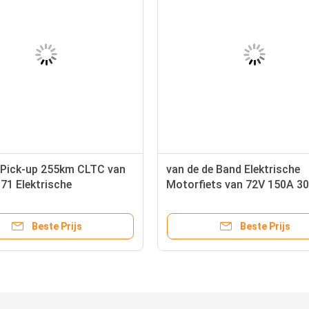
 Pick-up 255km CLTC van
van de de Band Elektrische
71 Elektrische
Motorfiets van 72V 150A 3
voertuigen
Vette Krachtige Elektrische 
Vuilfiets voor Volwassenen
Beste Prijs
Beste Prijs