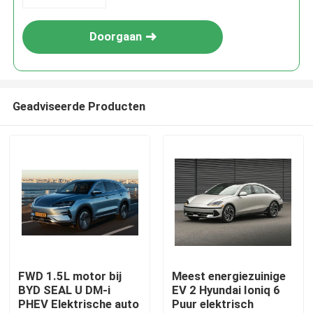
Doorgaan
Geadviseerde Producten
Thuis
Producten
FWD 1.5L motor bij
Meest energiezuinige
BYD SEAL U DM-i
EV 2 Hyundai Ioniq 6
PHEV Elektrische auto
Puur elektrisch
Over ons