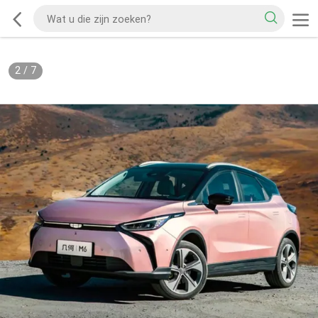
2
/
7