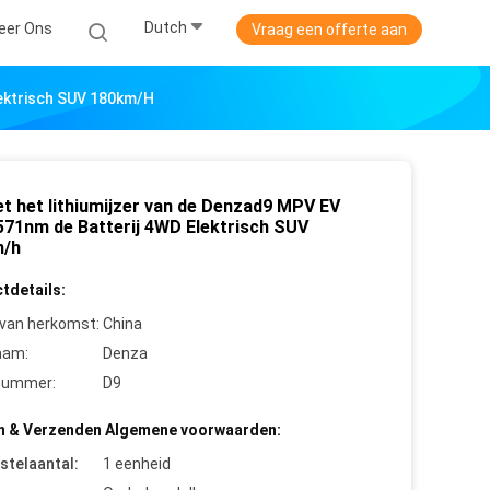
Dutch
eer Ons
Vraag een offerte aan
lektrisch SUV 180km/h
et het lithiumijzer van de Denzad9 MPV EV
571nm de Batterij 4WD Elektrisch SUV
m/h
tdetails:
 van herkomst:
China
aam:
Denza
nummer:
D9
n & Verzenden Algemene voorwaarden:
stelaantal:
1 eenheid