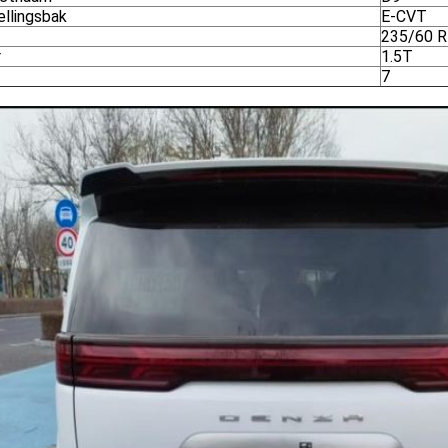
ellingsbak
E-CVT
235/60 
r
1.5T
7