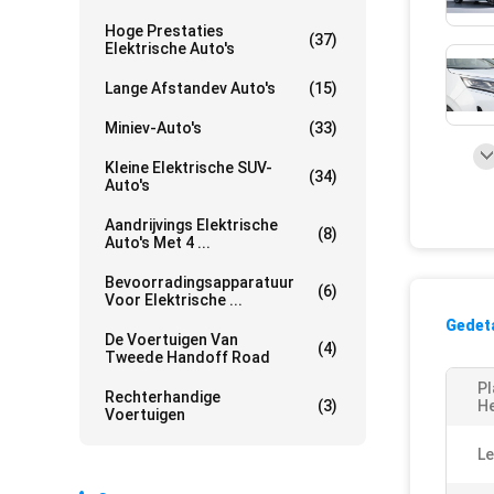
Hoge Prestaties
(37)
Elektrische Auto's
Lange Afstandev Auto's
(15)
Miniev-Auto's
(33)
Kleine Elektrische SUV-
(34)
Auto's
Aandrijvings Elektrische
(8)
Auto's Met 4 ...
Bevoorradingsapparatuur
(6)
Voor Elektrische ...
Gedeta
De Voertuigen Van
(4)
Tweede Handoff Road
Pl
Rechterhandige
(3)
H
Voertuigen
Le