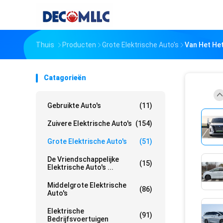
Thuis
Producten
Grote Elektrische Auto's
Van Het Het
Catagorieën
Gebruikte Auto's
(11)
Zuivere Elektrische Auto's
(154)
Grote Elektrische Auto's
(51)
De Vriendschappelijke
(15)
Elektrische Auto's ...
Middelgrote Elektrische
(86)
Auto's
Elektrische
(91)
Bedrijfsvoertuigen