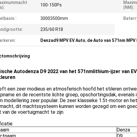
aximummacht
Maxim
100-150Ps
s):
(NM)::
elbasis::
30003500mm
Baterr
ndgrootte:
235/60 R18
rkeren:
Denzad9 MPV EV Auto
,
de Auto van 571nm MPV
ctomschrijving
rische Autodenza D9 2022 van het 571nmlithium-ijzer van E
kleuren
ft een zeer modieus en atmosferisch hoofd het stileren ontwerp
opname en de recentste lichte groep, opschortingsdak, evenals
m modellering zeer populair. De zeer klassieke 1.5t-motor en h
macht, dit machtssysteem kunnen worden gezegd om een goed e
 van de voertuigmacht te zijn.
icatie
naam
Denza
uctnaam
D9