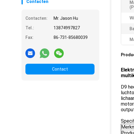
Contacten
M
(P
Wi
Contacten:
Mr. Jason Hu
Tel.:
13874997827
Ba
Fax:
86-731-85680039
Ma
Produ
Contact
Elekt
multi
D9 hee
lucht
lichaa
motor
output
Specif
Merk
Prod