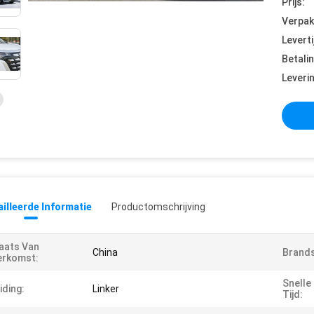
Prijs:
Verpak
Leverti
Betali
Leveri
illeerde Informatie
Productomschrijving
aats Van
China
Brands
erkomst:
Snelle
iding:
Linker
Tijd: