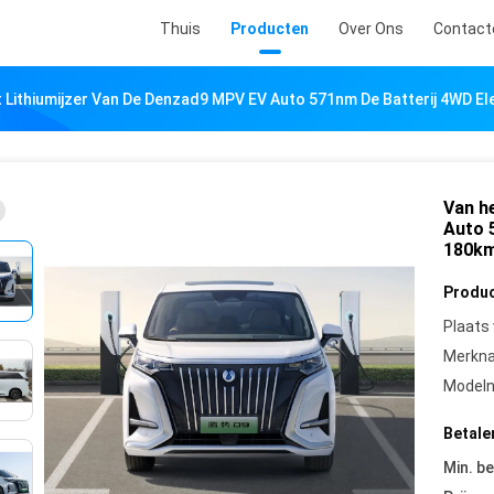
Thuis
Producten
Over Ons
Contact
 Lithiumijzer Van De Denzad9 MPV EV Auto 571nm De Batterij 4WD E
Van h
Auto 
180k
Produc
Plaats
Merkn
Model
Betale
Min. be