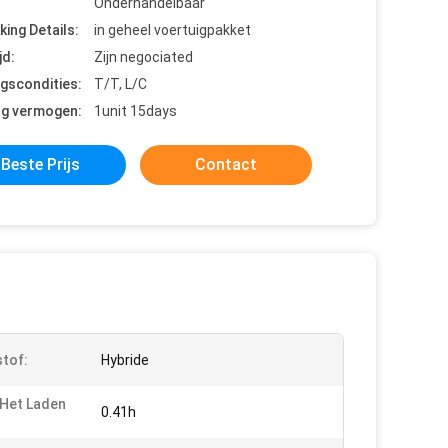
Onderhandelbaar
king Details:
in geheel voertuigpakket
jd:
Zijn negociated
ngscondities:
T/T, L/C
ng vermogen:
1unit 15days
Beste Prijs
Contact
tof:
Hybride
 Het Laden
0.41h