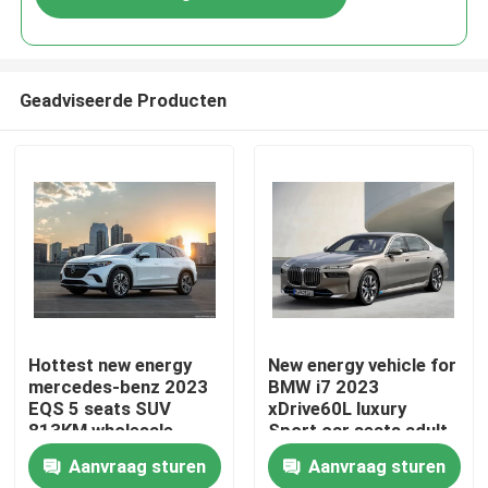
Geadviseerde Producten
Thuis
Hottest new energy
New energy vehicle for
mercedes-benz 2023
BMW i7 2023
EQS 5 seats SUV
xDrive60L luxury
Producten
813KM wholesale
Sport car seats adult
mercedes ev electric
electric vehicles
Aanvraag sturen
Aanvraag sturen
ca
Over ons