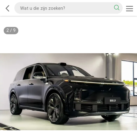
2
/
9