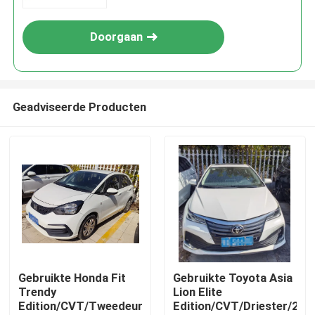
Doorgaan
Geadviseerde Producten
Thuis
Producten
Gebruikte Honda Fit
Gebruikte Toyota Asia
Trendy
Lion Elite
Edition/CVT/Tweedeurs/2021
Edition/CVT/Driester/202
Over ons