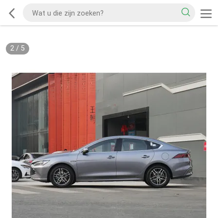
2
/
5